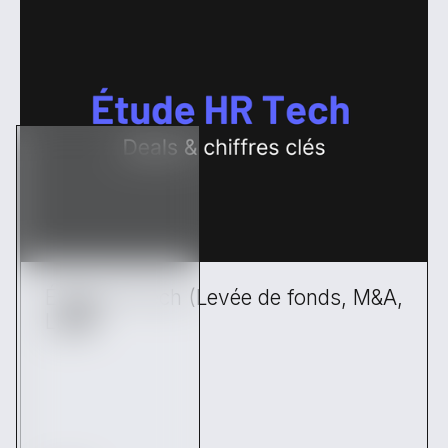
Étude HR Tech (Levée de fonds, M&A,
LBO)