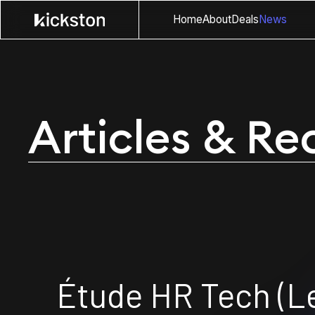
Home
About
Deals
News
Articles & Re
Étude HR Tech (L