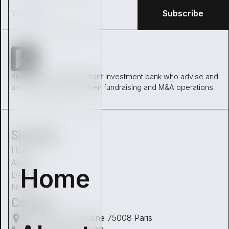
Kickston is an independant investment bank who advise and
assit entrepreneur on their fundraising and M&A operations
Sitemap
Home
About
Home
Deals
News
Contact
18 Avenue de Messine 75008 Paris